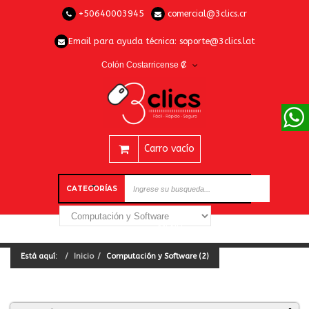
+50640003945
comercial@3clics.cr
Email para ayuda técnica:
soporte@3clics.lat
Colón Costarricense ₡
Carro vacío
CATEGORÍAS
Está aquí:
Inicio
Computación y Software (2)