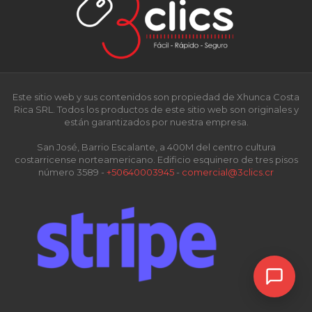
Este sitio web y sus contenidos son propiedad de Xhunca Costa
Rica SRL. Todos los productos de este sitio web son originales y
están garantizados por nuestra empresa.
San José, Barrio Escalante, a 400M del centro cultura
costarricense norteamericano. Edificio esquinero de tres pisos
número 3589 -
+50640003945
-
comercial@3clics.cr