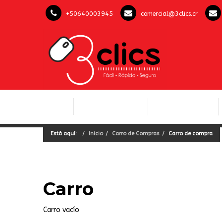
+50640003945
comercial@3clics.cr
COMPUTACIÓN Y
INICIO
LICENCIAS OFFICE
SOFTWARE
Está aquí:
Inicio
Carro de Compras
Carro de compra
Carro
Carro vacío