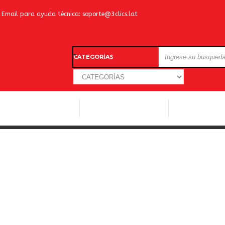
Email para ayuda técnica:
soporte@3clics.lat
CATEGORÍAS
LICENCIAS WINDOWS
LICENCIAS ANTIVIRUS
OTROS SOFTW