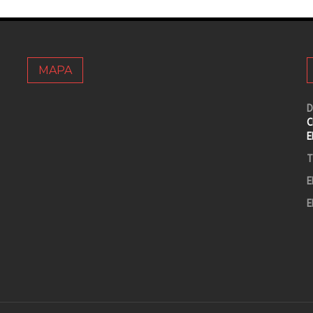
MAPA
D
C
E
T
E
E