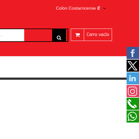
Colón Costarricense ₡
Carro vacío
ARES