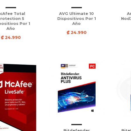
cAfee Total
AVG Ultimate 10
A
rotection 5
Dispositivos Por 1
Nod3
ositivos Por 1
Año
Año
₡ 24.990
₡ 24.990
Bitdefender
Bite