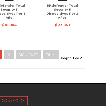
defender Total
Bitdefender Total
Security 5
Security 5
positivos Por 1
Dispositivos Por 2
Año
Años
₡ 18.884
₡ 33.841
2
SIGUIENTE
FINAL
Página 1 de 2
CONTACTO