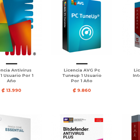
encia Antivirus
Licencia AVG Pc
Li
1 Usuario Por 1
Tuneup 1 Usuario
Int
Año
Por 1 Año
₡ 13.990
₡ 9.860