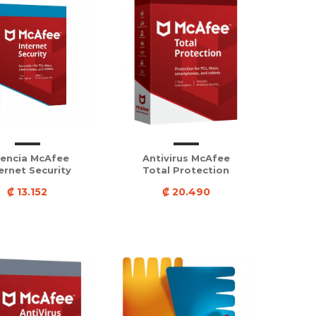
cencia McAfee
Antivirus McAfee
ernet Security
Total Protection
₡ 13.152
₡ 20.490