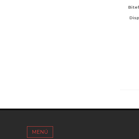
Bite
Disp
MENÚ