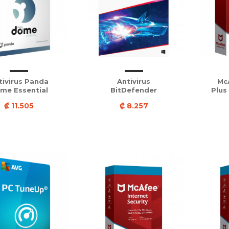
tivirus Panda
Antivirus
McA
me Essential
BitDefender
Plus
₡ 11.505
₡ 8.257