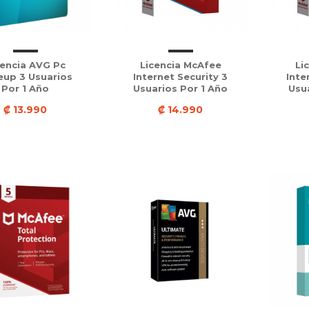
cencia AVG Pc
Licencia McAfee
Li
eup 3 Usuarios
Internet Security 3
Inte
Por 1 Año
Usuarios Por 1 Año
Usu
₡ 13.990
₡ 14.990