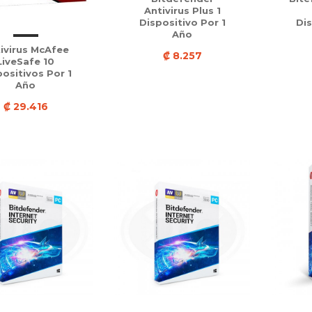
Antivirus Plus 1
Dispositivo Por 1
Dis
Año
ivirus McAfee
₡ 8.257
LiveSafe 10
ositivos Por 1
Año
₡ 29.416