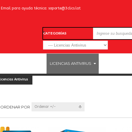
Email para ayuda técnica:
soporte@3clics.lat
CATEGORÍAS
LICENCIAS WINDOWS
LICENCIAS ANTIVIRUS
OTROS SOFTW
Licencias Antivirus
ORDENAR POR
Ordenar +/-