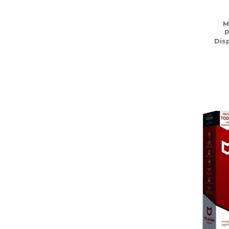
M
P
Disp