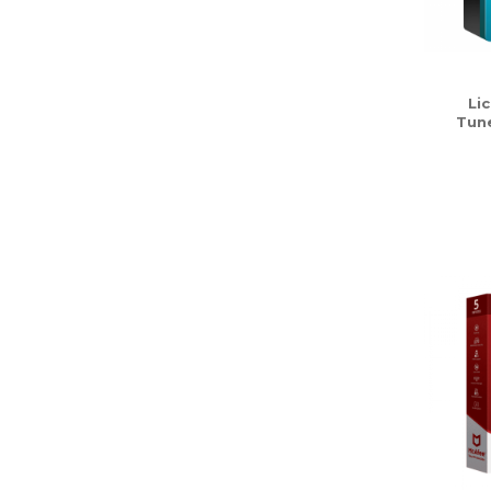
Li
Tun