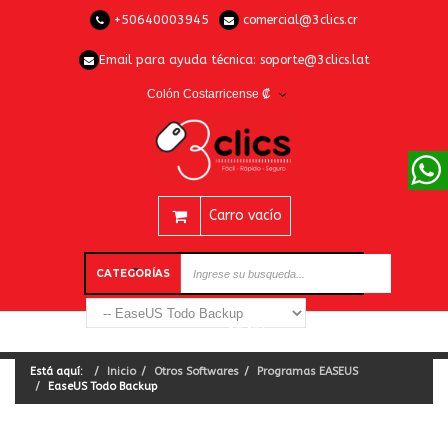
+50640003945
comercial@3clics.cr
Email para ayuda técnica:
soporte@3clics.lat
Colón Costarricense ₡
Carro vacío
CATEGORÍAS
Está aquí:
Inicio
Otros Softwares
Programas EASEUS
EaseUS Todo Backup