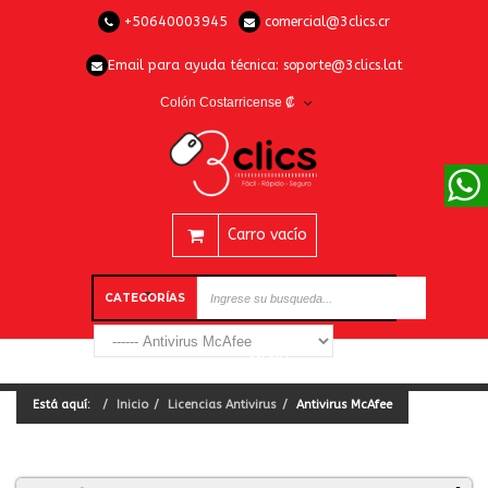
+50640003945
comercial@3clics.cr
Email para ayuda técnica:
soporte@3clics.lat
Colón Costarricense ₡
Carro vacío
CATEGORÍAS
Está aquí:
Inicio
Licencias Antivirus
Antivirus McAfee