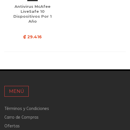
Antivirus McAfee
LiveSafe 10
Dispositivos Por 1
Año
₡ 29.416
MENÚ
Términos y Condiciones
Carro de Compras
Ofertas