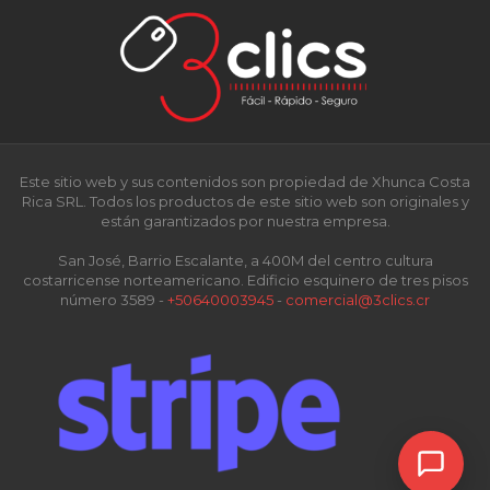
Este sitio web y sus contenidos son propiedad de Xhunca Costa
Rica SRL. Todos los productos de este sitio web son originales y
están garantizados por nuestra empresa.
San José, Barrio Escalante, a 400M del centro cultura
costarricense norteamericano. Edificio esquinero de tres pisos
número 3589 -
+50640003945
-
comercial@3clics.cr