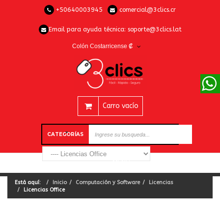
+50640003945
comercial@3clics.cr
Email para ayuda técnica:
soporte@3clics.lat
Colón Costarricense ₡
Carro vacío
CATEGORÍAS
Está aquí:
Inicio
Computación y Software
Licencias
Licencias Office