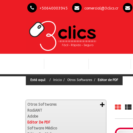
+50640003945
comercial@3clics.cr
COMPUTACIÓN Y
INICIO
LICENCIAS OFFICE
SOFTWARE
Está aquí:
Inicio
Otros Softwares
Editor de PDF
Otros Softwares
RadiANT
Adobe
Editor De PDF
Software Médico