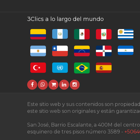
3Clics a lo largo del mundo
Este sitio web y sus contenidos son propieda
este sitio web son originales y están garanti
San José, Barrio Escalante, a 400M del centro
esquinero de tres pisos número 3589 -
+5064