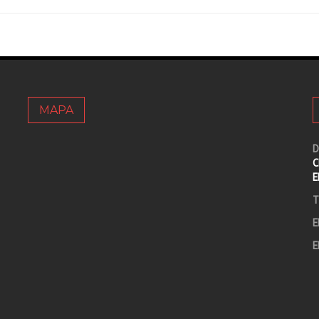
MAPA
D
C
E
T
E
E