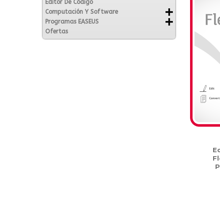
Editor De Código
Computación Y Software
Programas EASEUS
Ofertas
E
F
P