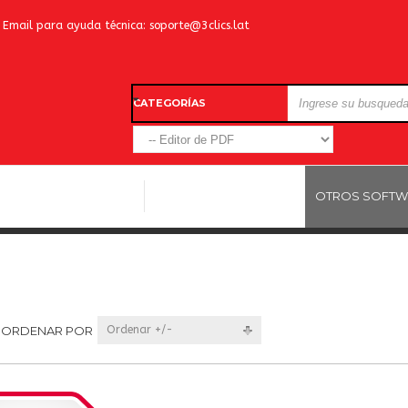
Email para ayuda técnica:
soporte@3clics.lat
CATEGORÍAS
LICENCIAS WINDOWS
LICENCIAS ANTIVIRUS
OTROS SOFTW
ORDENAR POR
Ordenar +/-