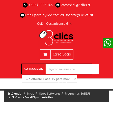
+50640003945
comercial@3clics.cr
Email para ayuda técnica:
soporte@3clics.lat
Colón Costarricense ₡
Carro vacío
CATEGORÍAS
Está aquí:
Inicio
Otros Softwares
Programas EASEUS
Software EaseUS para móviles