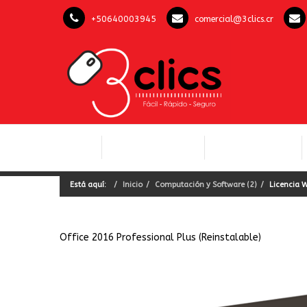
+50640003945
comercial@3clics.cr
COMPUTACIÓN Y
INICIO
LICENCIAS OFFICE
SOFTWARE
Está aquí:
Inicio
Computación y Software (2)
Licencia 
Office 2016 Professional Plus (Reinstalable)