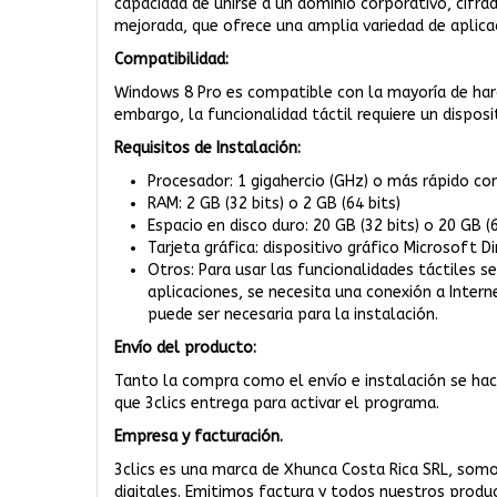
capacidad de unirse a un dominio corporativo, cifra
mejorada, que ofrece una amplia variedad de aplicac
Compatibilidad:
Windows 8 Pro es compatible con la mayoría de ha
embargo, la funcionalidad táctil requiere un dispos
Requisitos de Instalación:
Procesador: 1 gigahercio (GHz) o más rápido co
RAM: 2 GB (32 bits) o 2 GB (64 bits)
Espacio en disco duro: 20 GB (32 bits) o 20 GB (6
Tarjeta gráfica: dispositivo gráfico Microsoft
Otros: Para usar las funcionalidades táctiles 
aplicaciones, se necesita una conexión a Inter
puede ser necesaria para la instalación.
Envío del producto:
Tanto la compra como el envío e instalación se hacen
que 3clics entrega para activar el programa.
Empresa y facturación.
3clics es una marca de Xhunca Costa Rica SRL, somo
digitales. Emitimos factura y todos nuestros prod