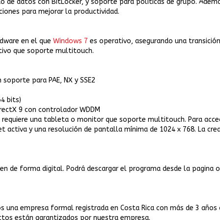
do de datos con BitLocker, y soporte para políticas de grupo. Adem
iones para mejorar la productividad.
rdware en el que
Windows 7
es operativo, asegurando una transición
itivo que soporte multitouch.
n soporte para PAE, NX y SSE2
4 bits)
 DirectX 9 con controlador WDDM
se requiere una tableta o monitor que soporte multitouch. Para acce
net activa y una resolución de pantalla mínima de 1024 x 768. La c
 de forma digital. Podrá descargar el programa desde la pagina ofici
s una empresa formal registrada en Costa Rica con más de 3 años de
uctos están garantizados por nuestra empresa.