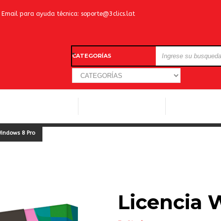
Email para ayuda técnica:
soporte@3clics.lat
CATEGORÍAS
LICENCIAS WINDOWS
LICENCIAS ANTIVIRUS
OTROS SOFTW
Windows 8 Pro
Licencia 