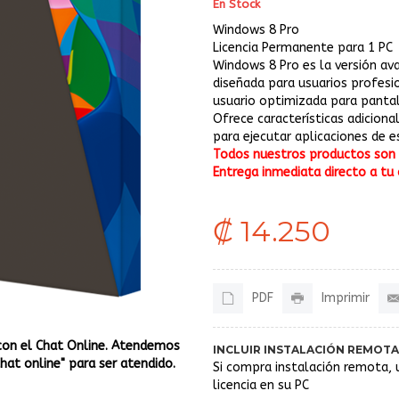
En Stock
Windows 8 Pro
Licencia Permanente para 1 PC
Windows 8 Pro es la versión av
diseñada para usuarios profesi
usuario optimizada para pantall
Ofrece características adicion
para ejecutar aplicaciones de e
Todos nuestros productos son o
Entrega inmediata directo a tu 
₡ 14.250
PDF
Imprimir
con el Chat Online. Atendemos
INCLUIR INSTALACIÓN REMOTA
Chat online" para ser atendido.
Si compra instalación remota, 
licencia en su PC