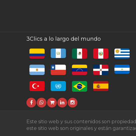
3Clics a lo largo del mundo
Este sitio web y sus contenidos son propieda
este sitio web son originales y están garanti