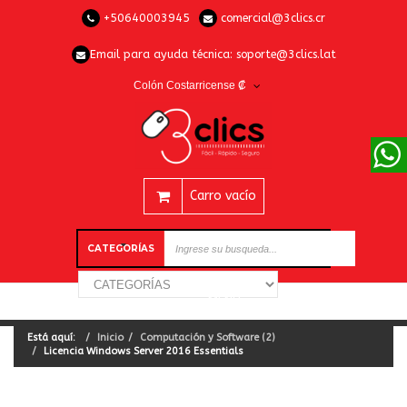
+50640003945
comercial@3clics.cr
Email para ayuda técnica:
soporte@3clics.lat
Colón Costarricense ₡
Carro vacío
CATEGORÍAS
Está aquí:
Inicio
Computación y Software (2)
Licencia Windows Server 2016 Essentials