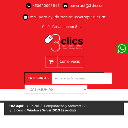
+50640003945
comercial@3clics.cr
Email para ayuda técnica:
soporte@3clics.lat
Colón Costarricense ₡
Carro vacío
CATEGORÍAS
Está aquí:
Inicio
Computación y Software (2)
Licencia Windows Server 2019 Essentials