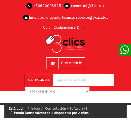
+50640003945
comercial@3clics.cr
Email para ayuda técnica:
soporte@3clics.lat
Colón Costarricense ₡
Carro vacío
CATEGORÍAS
Está aquí:
Inicio
Computación y Software (2)
Panda Dome Advanced 1 dispositivo por 2 años