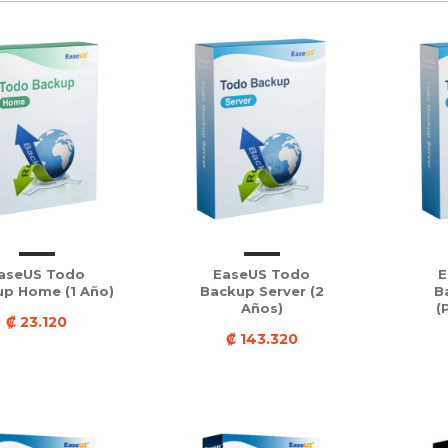
aseUS Todo
EaseUS Todo
E
p Home (1 Año)
Backup Server (2
B
Años)
(
₡ 23.120
₡ 143.320