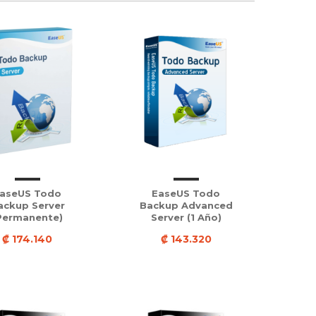
aseUS Todo
EaseUS Todo
ackup Server
Backup Advanced
Permanente)
Server (1 Año)
₡ 174.140
₡ 143.320