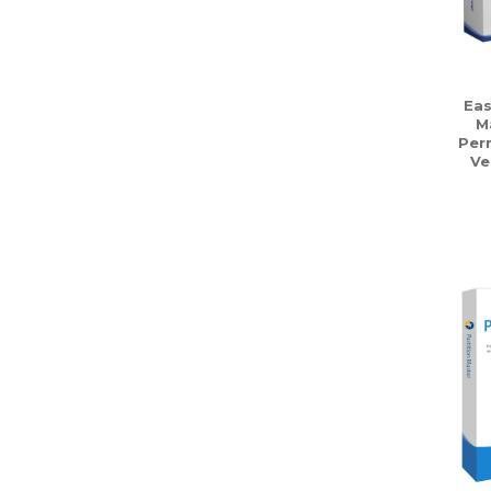
Eas
M
Per
Ve