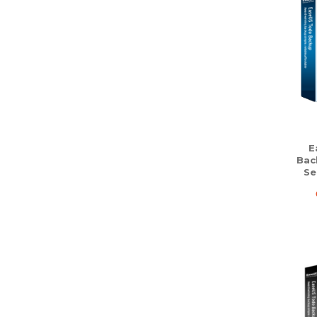
E
Bac
Se