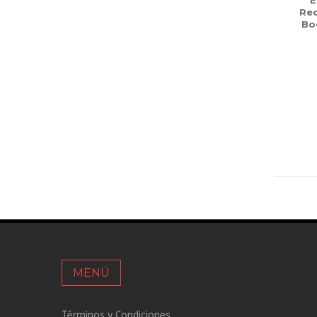
E
Rec
Bo
MENÚ
Términos y Condiciones