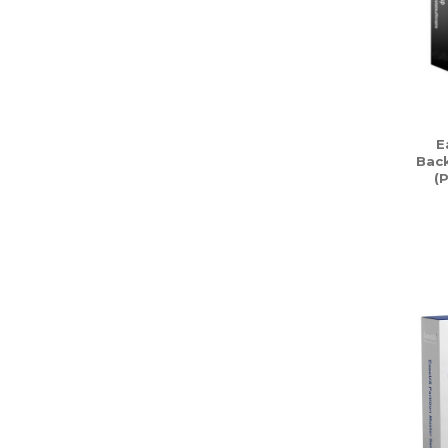
E
Bac
(