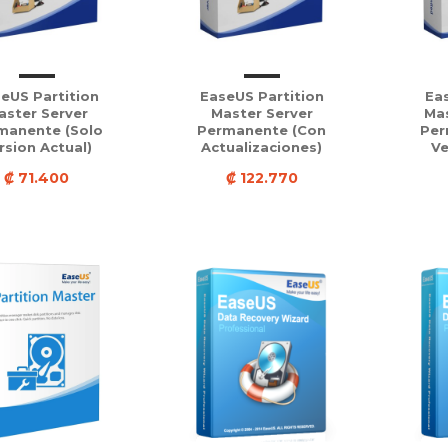
eUS Partition
EaseUS Partition
Eas
aster Server
Master Server
Mas
manente (solo
Permanente (con
Per
rsion Actual)
Actualizaciones)
Ve
₡ 71.400
₡ 122.770