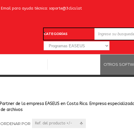
Email para ayuda técnica:
soporte@3clics.lat
CATEGORÍAS
LICENCIAS WINDOWS
LICENCIAS ANTIVIRUS
OTROS SOFTW
 Partner de la empresa EASEUS en Costa Rica. Empresa especializada
 de archivos
ORDENAR POR
Ref. del producto +/-