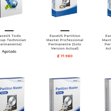
aseUS Todo
EaseUS Partition
Eas
kup Technician
Master Professional
Mast
Permanente)
Permanente (solo
Per
Version Actual)
Ac
Agotado
₡ 17.980