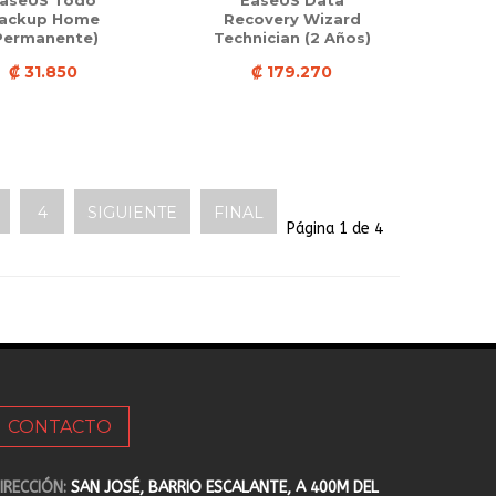
aseUS Todo
EaseUS Data
ackup Home
Recovery Wizard
Permanente)
Technician (2 Años)
₡ 31.850
₡ 179.270
4
SIGUIENTE
FINAL
Página 1 de 4
CONTACTO
IRECCIÓN:
SAN JOSÉ, BARRIO ESCALANTE, A 400M DEL