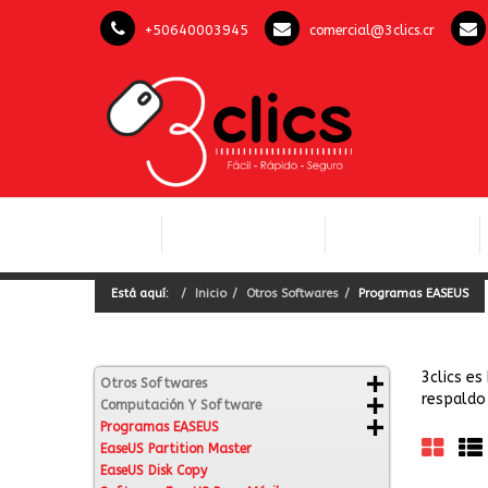
+50640003945
comercial@3clics.cr
COMPUTACIÓN Y
INICIO
LICENCIAS OFFICE
SOFTWARE
Está aquí:
Inicio
Otros Softwares
Programas EASEUS
3clics es
Otros Softwares
respaldo
Computación Y Software
Programas EASEUS
EaseUS Partition Master
EaseUS Disk Copy