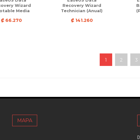
aseUS Data
EaseUS Data
E
overy Wizard
Recovery Wizard
B
otable Media
Technician (Anual)
(
₡ 66.270
₡ 141.260
1
2
3
MAPA
D