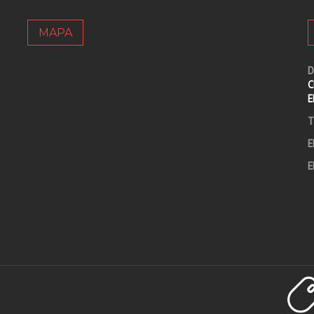
MAPA
D
C
E
T
E
E