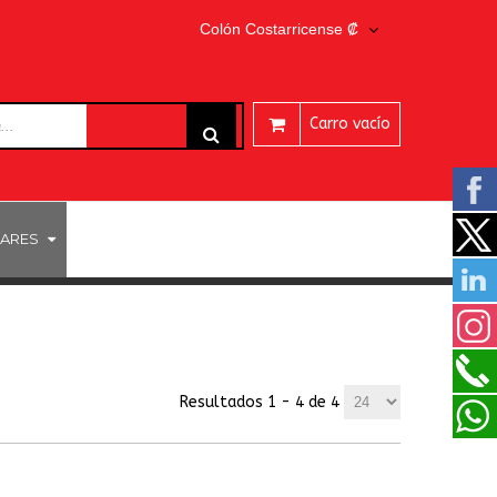
Colón Costarricense ₡
Carro vacío
ARES
Resultados 1 - 4 de 4