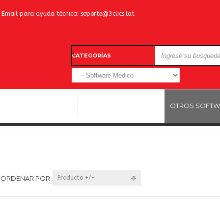
Email para ayuda técnica:
soporte@3clics.lat
CATEGORÍAS
LICENCIAS WINDOWS
LICENCIAS ANTIVIRUS
OTROS SOFTW
ORDENAR POR
Producto +/-