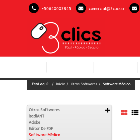
+50640003945
comercial@3clics.cr
COMPUTACIÓN Y
INICIO
LICENCIAS OFFICE
SOFTWARE
Está aquí:
Inicio
Otros Softwares
Software Médico
Otros Softwares
RadiANT
Adobe
Editor De PDF
Software Médico