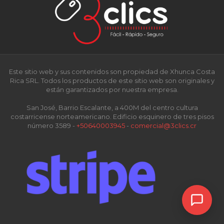
Este sitio web y sus contenidos son propiedad de Xhunca Costa
Rica SRL. Todos los productos de este sitio web son originales y
están garantizados por nuestra empresa.
San José, Barrio Escalante, a 400M del centro cultura
costarricense norteamericano. Edificio esquinero de tres pisos
número 3589 -
+50640003945
-
comercial@3clics.cr