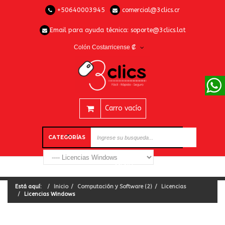
+50640003945
comercial@3clics.cr
Email para ayuda técnica:
soporte@3clics.lat
Colón Costarricense ₡
Carro vacío
CATEGORÍAS
Está aquí:
Inicio
Computación y Software (2)
Licencias
Licencias Windows